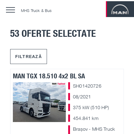
MHS Truck & Bus
53 OFERTE SELECTATE
Contractele de service MAN
MAN ProfiDrive
FILTREAZĂ
Training center
MAN TGX 18.510 4x2 BL SA
SH01420726
Service 24
08/2021
Reparații injectoare
375 kW (510 HP)
Second and Third Life
454.841 km
Brașov - MHS Truck
Campanie tahografe