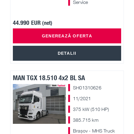
Service
Campanii piese
44.990 EUR
(net)
Oferte speciale MHS Truck Service
GENEREAZĂ OFERTA
Campanie vehicule MAN 6+
DETALII
Campanie A.C.
MAN TGX 18.510 4x2 BL SA
SH01310626
11/2021
375 kW (510 HP)
385.715 km
Brașov - MHS Truck