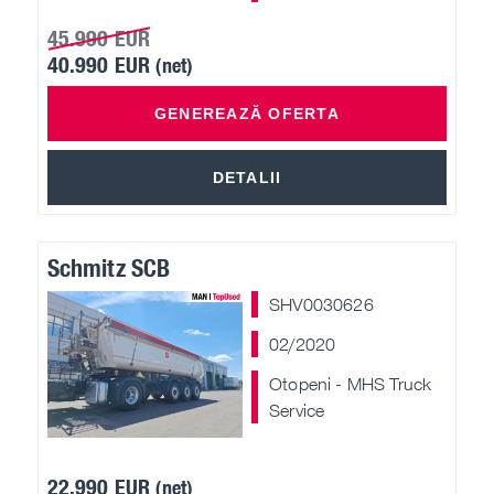
45.990 EUR
40.990 EUR
(net)
GENEREAZĂ OFERTA
DETALII
Schmitz SCB
SHV0030626
02/2020
Otopeni - MHS Truck
Service
22.990 EUR
(net)