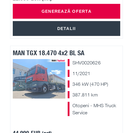
GENEREAZĂ OFERTA
DETALII
MAN TGX 18.470 4x2 BL SA
SHV0020626
11/2021
346 kW (470 HP)
387.811 km
Otopeni - MHS Truck
Service
44.990 EUR
(net)