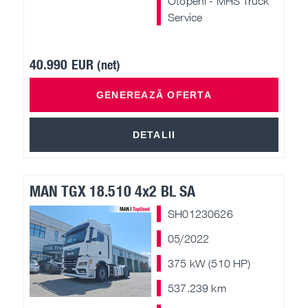
Otopeni - MHS Truck
Service
40.990 EUR
(net)
GENEREAZĂ OFERTA
DETALII
MAN TGX 18.510 4x2 BL SA
SH01230626
05/2022
375 kW (510 HP)
537.239 km