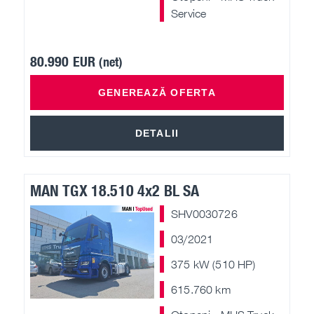
Service
80.990 EUR
(net)
GENEREAZĂ OFERTA
DETALII
MAN TGX 18.510 4x2 BL SA
SHV0030726
03/2021
375 kW (510 HP)
615.760 km