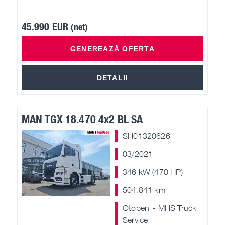
45.990 EUR
(net)
GENEREAZĂ OFERTA
DETALII
MAN TGX 18.470 4x2 BL SA
SH01320626
03/2021
346 kW (470 HP)
504.841 km
Otopeni - MHS Truck
Service