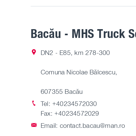
Bacău - MHS Truck S
DN2 - E85, km 278-300
Comuna Nicolae Bălcescu,
607355 Bacău
Tel:
+40234572030
Fax: +40234572029
Email:
contact.bacau@man.ro