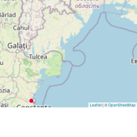
Leaflet
|
©
OpenStreetMap