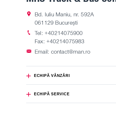
Bd. Iuliu Maniu, nr. 592A
061129 București
Tel:
+40214075900
Fax: +40214075983
Email:
contact@man.ro
ECHIPĂ VÂNZĂRI
ECHIPĂ SERVICE