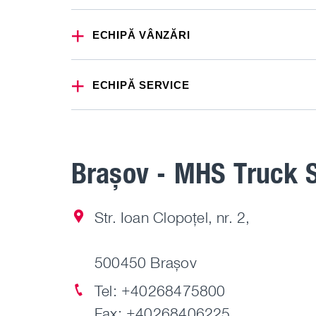
ECHIPĂ VÂNZĂRI
ECHIPĂ SERVICE
Brașov - MHS Truck 
Str. Ioan Clopoțel, nr. 2,
500450 Brașov
Tel:
+40268475800
Fax: +40268406225