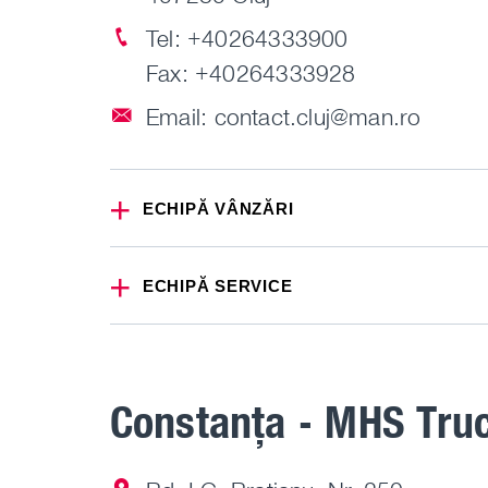
Tel:
+40264333900
Fax: +40264333928
Email:
contact.cluj@man.ro
ECHIPĂ VÂNZĂRI
ECHIPĂ SERVICE
Constanța - MHS Tru