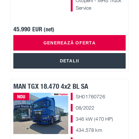
Otopeni - MHS Truck
Service
45.990 EUR
(net)
GENEREAZĂ OFERTA
DETALII
MAN TGX 18.470 4x2 BL SA
NOU
SH01760726
08/2022
346 kW (470 HP)
434.578 km