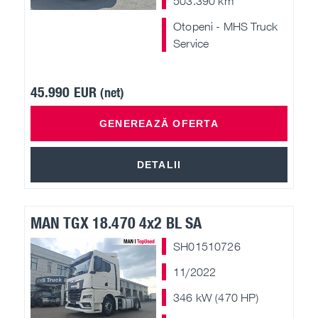
503.390 km
Otopeni - MHS Truck
Service
45.990 EUR
(net)
GENEREAZĂ OFERTA
DETALII
MAN TGX 18.470 4x2 BL SA
SH01510726
11/2022
346 kW (470 HP)