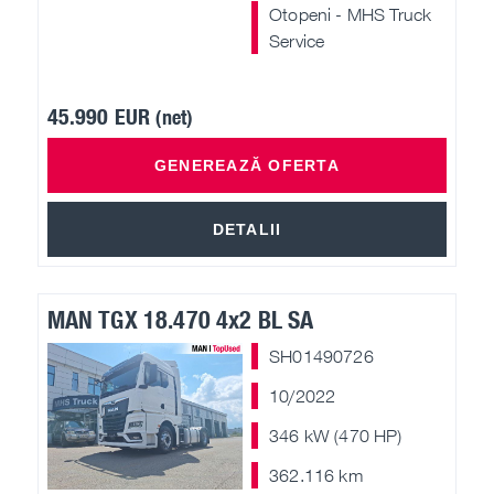
Otopeni - MHS Truck
Service
45.990 EUR
(net)
GENEREAZĂ OFERTA
DETALII
MAN TGX 18.470 4x2 BL SA
SH01490726
10/2022
346 kW (470 HP)
362.116 km