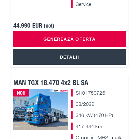
Service
44.990 EUR
(net)
GENEREAZĂ OFERTA
DETALII
MAN TGX 18.470 4x2 BL SA
NOU
SH01750726
08/2022
346 kW (470 HP)
417.434 km
Otopeni - MHS Truck