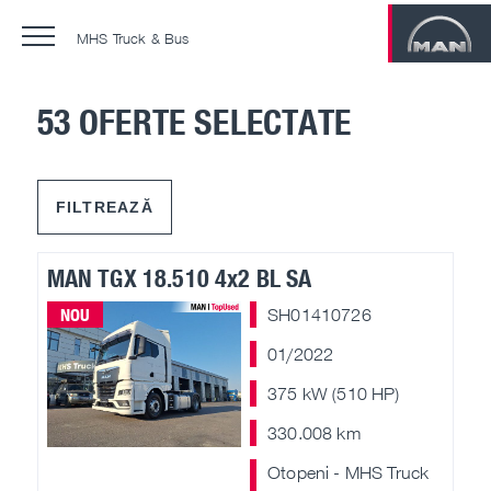
MHS Truck & Bus
53 OFERTE SELECTATE
Contractele de service MAN
MAN ProfiDrive
FILTREAZĂ
Training center
MAN TGX 18.510 4x2 BL SA
NOU
SH01410726
Service 24
01/2022
Reparații injectoare
375 kW (510 HP)
Second and Third Life
330.008 km
Otopeni - MHS Truck
Campanie tahografe