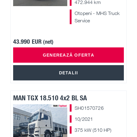
472.944 km
Otopeni - MHS Truck
Service
43.990 EUR
(net)
GENEREAZĂ OFERTA
DETALII
MAN TGX 18.510 4x2 BL SA
SH01570726
10/2021
375 kW (510 HP)