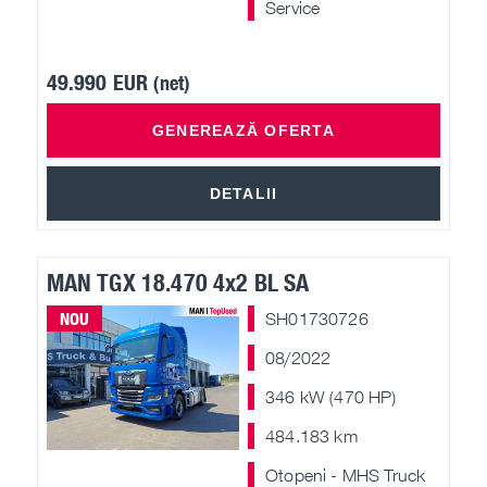
Service
Campanii piese
49.990 EUR
(net)
Oferte speciale MHS Truck Service
GENEREAZĂ OFERTA
Campanie vehicule MAN 6+
DETALII
Campanie A.C.
MAN TGX 18.470 4x2 BL SA
NOU
SH01730726
08/2022
346 kW (470 HP)
484.183 km
Otopeni - MHS Truck