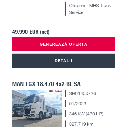
Otopeni - MHS Truck
Service
49.990 EUR
(net)
GENEREAZĂ OFERTA
DETALII
MAN TGX 18.470 4x2 BL SA
SH01450726
01/2023
346 kW (470 HP)
327.719 km