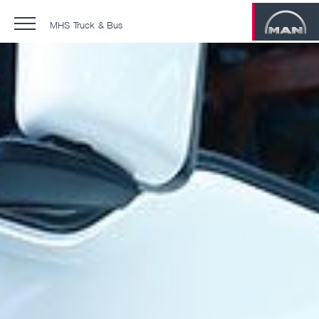
MHS Truck & Bus
Contractele de service MAN
MAN ProfiDrive
Training center
Service 24
Reparații injectoare
Second and Third Life
Campanie tahografe