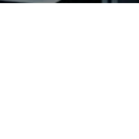
Internship în domeniul electro-mecanic pentru
autovehicule MAN
MHS Truck & Bus este unul dintre liderii pieței de
autocamioane din România care comercializeaza și
asigură service pentru produsele mărcii germane MAN,
având o echipă de peste 300 de oameni, care lucrează
în 9 locații amplasate pe întreg teritoriul țării.
Vrei să ne ajuți în demersul nostru de a ne menține
poziția de lider?
Ești tânăr și pasionat de autocamioane și autobuze?
Iți dorești să dobândești cunoștințe practice în
domeniul auto fiind în același timp și plătit?
Dorința noastră este de a avea alături în permanență
oameni responsabili și foarte bine calificați, motiv