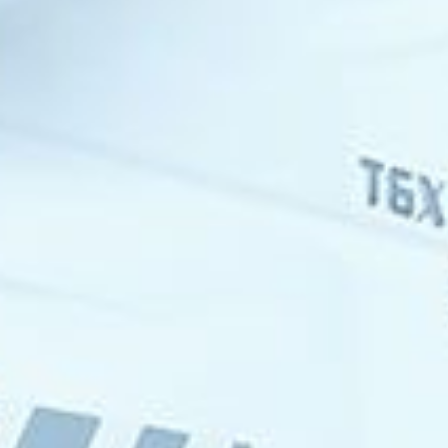
Campanii piese
Oferte speciale MHS Truck Service
Campanie vehicule MAN 6+
Campanie A.C.